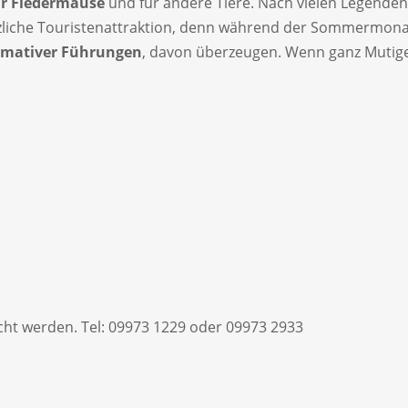
ür Fledermäuse
und für andere Tiere. Nach vielen Legenden 
ätzliche Touristenattraktion, denn während der Sommermonat
rmativer Führungen
, davon überzeugen. Wenn ganz Mutige 
t werden. Tel: 09973 1229 oder 09973 2933