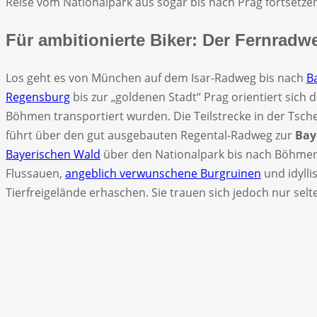
Reise vom Nationalpark aus sogar bis nach Prag fortsetze
Für ambitionierte Biker: Der Fernra
Los geht es von München auf dem Isar-Radweg bis nach
B
Regensburg
bis zur „goldenen Stadt“ Prag orientiert sich 
Böhmen transportiert wurden. Die Teilstrecke in der Tsc
führt über den gut ausgebauten Regental-Radweg zur
Bay
Bayerischen Wald
über den Nationalpark bis nach Böhmen u
Flussauen,
angeblich verwunschene Burgruinen
und idylli
Tierfreigelände erhaschen. Sie trauen sich jedoch nur sel