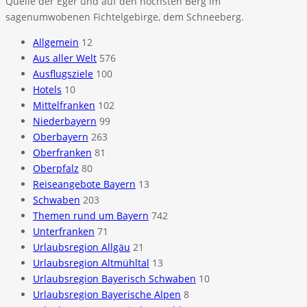
Quelle der Eger und auf den höchsten Berg im
sagenumwobenen Fichtelgebirge, dem Schneeberg.
Allgemein
12
Aus aller Welt
576
Ausflugsziele
100
Hotels
10
Mittelfranken
102
Niederbayern
99
Oberbayern
263
Oberfranken
81
Oberpfalz
80
Reiseangebote Bayern
13
Schwaben
203
Themen rund um Bayern
742
Unterfranken
71
Urlaubsregion Allgäu
21
Urlaubsregion Altmühltal
13
Urlaubsregion Bayerisch Schwaben
10
Urlaubsregion Bayerische Alpen
8