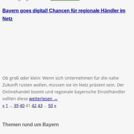
Bayern goes digital! Chancen für regionale Händler im
Netz
Ob groß oder klein: Wenn sich Unternehmen für die nahe
Zukunft rüsten wollen, müssen sie im Netz präsent sein. Der
Onlinehandel boomt und regionale bayerische Einzelhändler
sollten diese
weiterlesen →
«
1
…
39
40
41
42
43
…
50
»
Themen rund um Bayern