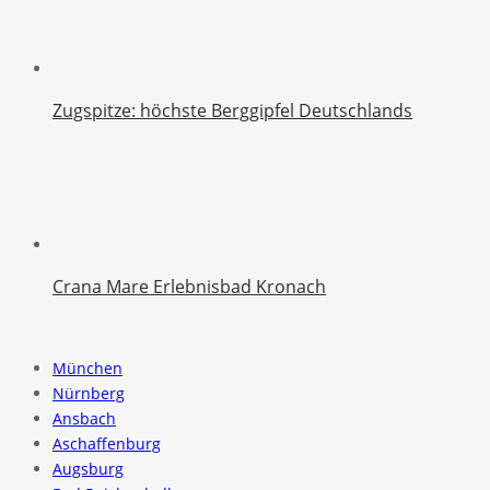
Zugspitze: höchste Berggipfel Deutschlands
Crana Mare Erlebnisbad Kronach
München
Nürnberg
Ansbach
Aschaffenburg
Augsburg