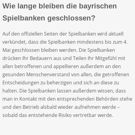
Wie lange bleiben die bayrischen
Spielbanken geschlossen?
Auf den offiziellen Seiten der Spielbanken wird aktuell
verkündet, dass die Spielbanken mindestens bis zum 4.
Mai geschlossen bleiben werden. Die Spielbanken
drücken Ihr Bedauern aus und Teilen Ihr Mitgefühl mit
allen betroffenen und appellieren außerdem an den
gesunden Menschenverstand von allen, die getroffenen
Entscheidungen zu beherzigen und sich an diese zu
halten. Die Spielbanken lassen außerdem wissen, dass
man in Kontakt mit den entsprechenden Behörden stehe
und den Betrieb alsbald wieder aufnehmen werde –
sobald das entstehende Risiko vertretbar werde.