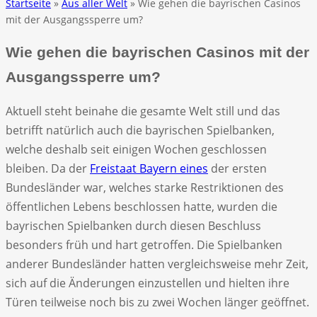
Startseite
»
Aus aller Welt
» Wie gehen die bayrischen Casinos
mit der Ausgangssperre um?
Wie gehen die bayrischen Casinos mit der
Ausgangssperre um?
Aktuell steht beinahe die gesamte Welt still und das
betrifft natürlich auch die bayrischen Spielbanken,
welche deshalb seit einigen Wochen geschlossen
bleiben. Da der
Freistaat Bayern eines
der ersten
Bundesländer war, welches starke Restriktionen des
öffentlichen Lebens beschlossen hatte, wurden die
bayrischen Spielbanken durch diesen Beschluss
besonders früh und hart getroffen. Die Spielbanken
anderer Bundesländer hatten vergleichsweise mehr Zeit,
sich auf die Änderungen einzustellen und hielten ihre
Türen teilweise noch bis zu zwei Wochen länger geöffnet.