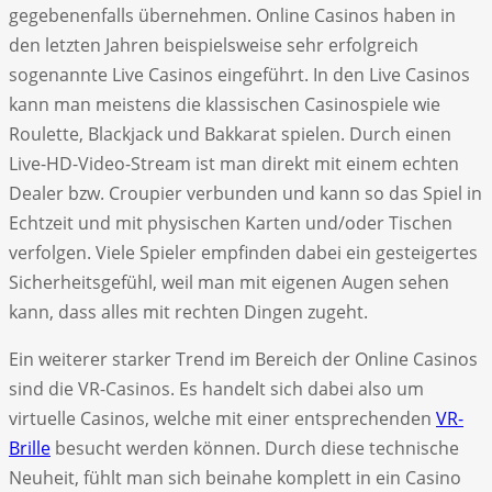
gegebenenfalls übernehmen. Online Casinos haben in
den letzten Jahren beispielsweise sehr erfolgreich
sogenannte Live Casinos eingeführt. In den Live Casinos
kann man meistens die klassischen Casinospiele wie
Roulette, Blackjack und Bakkarat spielen. Durch einen
Live-HD-Video-Stream ist man direkt mit einem echten
Dealer bzw. Croupier verbunden und kann so das Spiel in
Echtzeit und mit physischen Karten und/oder Tischen
verfolgen. Viele Spieler empfinden dabei ein gesteigertes
Sicherheitsgefühl, weil man mit eigenen Augen sehen
kann, dass alles mit rechten Dingen zugeht.
Ein weiterer starker Trend im Bereich der Online Casinos
sind die VR-Casinos. Es handelt sich dabei also um
virtuelle Casinos, welche mit einer entsprechenden
VR-
Brille
besucht werden können. Durch diese technische
Neuheit, fühlt man sich beinahe komplett in ein Casino