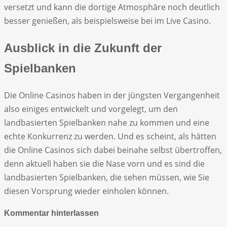
versetzt und kann die dortige Atmosphäre noch deutlich
besser genießen, als beispielsweise bei im Live Casino.
Ausblick in die Zukunft der
Spielbanken
Die Online Casinos haben in der jüngsten Vergangenheit
also einiges entwickelt und vorgelegt, um den
landbasierten Spielbanken nahe zu kommen und eine
echte Konkurrenz zu werden. Und es scheint, als hätten
die Online Casinos sich dabei beinahe selbst übertroffen,
denn aktuell haben sie die Nase vorn und es sind die
landbasierten Spielbanken, die sehen müssen, wie Sie
diesen Vorsprung wieder einholen können.
Kommentar hinterlassen