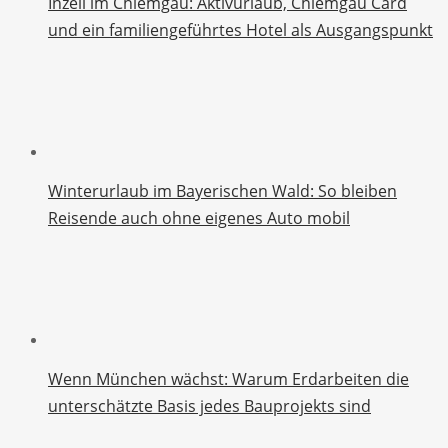
Inzell im Chiemgau: Aktivurlaub, Chiemgau Card
und ein familiengeführtes Hotel als Ausgangspunkt
Winterurlaub im Bayerischen Wald: So bleiben
Reisende auch ohne eigenes Auto mobil
Wenn München wächst: Warum Erdarbeiten die
unterschätzte Basis jedes Bauprojekts sind