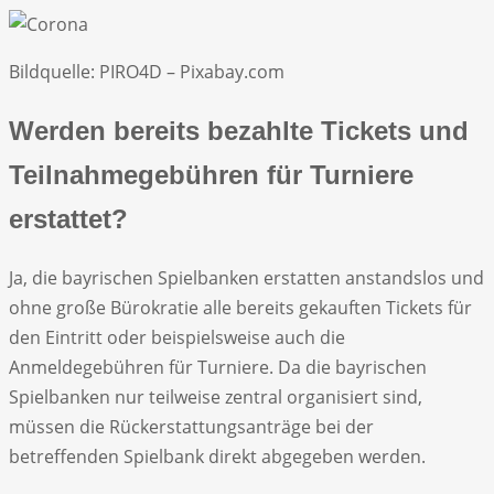
Bildquelle: PIRO4D – Pixabay.com
Werden bereits bezahlte Tickets und
Teilnahmegebühren für Turniere
erstattet?
Ja, die bayrischen Spielbanken erstatten anstandslos und
ohne große Bürokratie alle bereits gekauften Tickets für
den Eintritt oder beispielsweise auch die
Anmeldegebühren für Turniere. Da die bayrischen
Spielbanken nur teilweise zentral organisiert sind,
müssen die Rückerstattungsanträge bei der
betreffenden Spielbank direkt abgegeben werden.