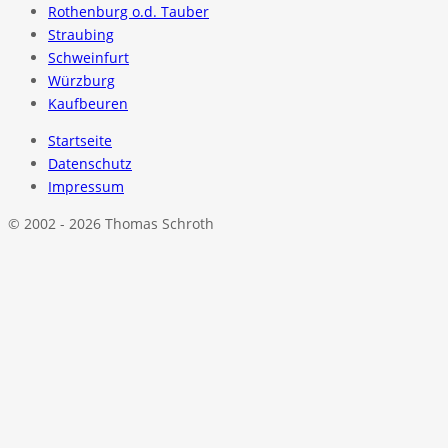
Rothenburg o.d. Tauber
Straubing
Schweinfurt
Würzburg
Kaufbeuren
Startseite
Datenschutz
Impressum
© 2002 - 2026 Thomas Schroth