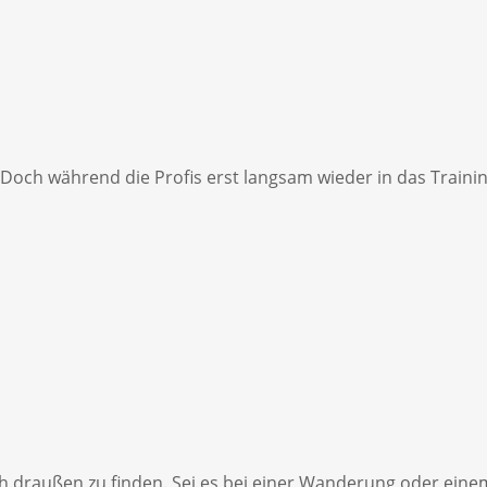
Doch während die Profis erst langsam wieder in das Trainin
draußen zu finden. Sei es bei einer Wanderung oder einem P