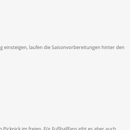
g einsteigen, laufen die Saisonvorbereitungen hinter den
icknick im freien. Für Fußballfans gibt es aber auch