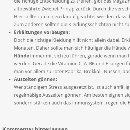
die richtige Entscheidung zu treffen, gibt das Magaz
altbewährte Zwiebel-Prinzip zurück. Durch die versc
Hier sollte zum einen darauf geachtet werden, dass d
Zum anderen sollten die Kleidungsschichten nicht zu
Erkältungen vorbeugen:
Doch die richtige Kleidung hilft nicht allein dabei,
Monaten. Daher sollte man sich häufiger die Hände 
Hände
immer mit sich zu führen, gerade wenn man hä
werden. Gerade die Vitamine C, A, B6 und E sorgen f
man vor allem zu roter Paprika, Brokkoli, Nüssen, a
Auszeiten gönnen:
Wer ständigem Stress ausgesetzt ist, ist auch anfäll
regelmäßige Auszeiten gönnen. Am besten eignen sic
sondern stärken auch das Immunsystem, regen die Ha
Kommentar hinterlassen