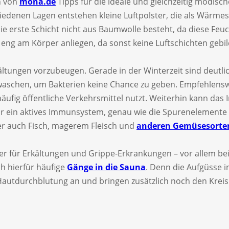
in von
mona.de
Tipps für die ideale und gleichzeitig modische
hiedenen Lagen entstehen kleine Luftpolster, die als Wärme
ie erste Schicht nicht aus Baumwolle besteht, da diese Feuc
 eng am Körper anliegen, da sonst keine Luftschichten geb
 Erkältungen vorzubeugen. Gerade in der Winterzeit sind deu
waschen, um Bakterien keine Chance zu geben. Empfehlenswe
ufig öffentliche Verkehrsmittel nutzt. Weiterhin kann das
ür ein aktives Immunsystem, genau wie die Spurenelemente E
ber auch Fisch, magerem Fleisch und
anderen Gemüsesorten
iger für Erkältungen und Grippe-Erkrankungen – vor allem b
h hierfür häufige
Gänge in die Sauna
. Denn die Aufgüsse 
utdurchblutung an und bringen zusätzlich noch den Kreisl