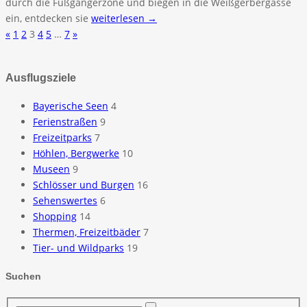
durch die Fußgängerzone und biegen in die Weißgerbergasse
ein, entdecken sie
weiterlesen →
«
1
2
3
4
5
…
7
»
Ausflugsziele
Bayerische Seen
4
Ferienstraßen
9
Freizeitparks
7
Höhlen, Bergwerke
10
Museen
9
Schlösser und Burgen
16
Sehenswertes
6
Shopping
14
Thermen, Freizeitbäder
7
Tier- und Wildparks
19
Suchen