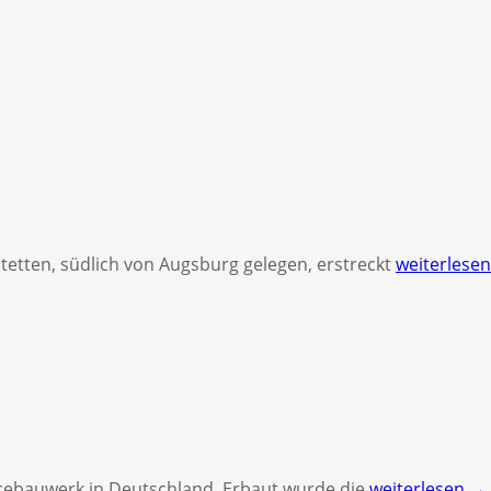
tetten, südlich von Augsburg gelegen, erstreckt
weiterlese
ancebauwerk in Deutschland. Erbaut wurde die
weiterlesen →