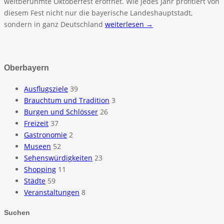
weltberühmte Oktoberfest eröffnet. Wie jedes Jahr profitiert von
diesem Fest nicht nur die bayerische Landeshauptstadt,
sondern in ganz Deutschland
weiterlesen →
Oberbayern
Ausflugsziele
39
Brauchtum und Tradition
3
Burgen und Schlösser
26
Freizeit
37
Gastronomie
2
Museen
52
Sehenswürdigkeiten
23
Shopping
11
Städte
59
Veranstaltungen
8
Suchen