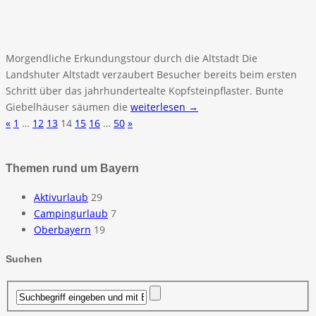
Morgendliche Erkundungstour durch die Altstadt Die
Landshuter Altstadt verzaubert Besucher bereits beim ersten
Schritt über das jahrhundertealte Kopfsteinpflaster. Bunte
Giebelhäuser säumen die
weiterlesen →
«
1
…
12
13
14
15
16
…
50
»
Themen rund um Bayern
Aktivurlaub
29
Campingurlaub
7
Oberbayern
19
Suchen