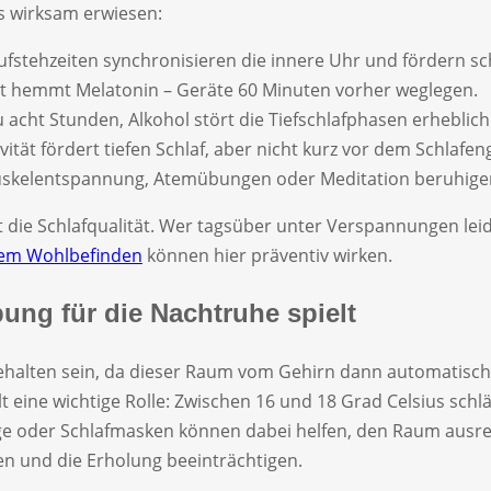
rs wirksam erwiesen:
Aufstehzeiten synchronisieren die innere Uhr und fördern sc
cht hemmt Melatonin – Geräte 60 Minuten vorher weglegen.
u acht Stunden, Alkohol stört die Tiefschlafphasen erheblich
ität fördert tiefen Schlaf, aber nicht kurz vor dem Schlafe
uskelentspannung, Atemübungen oder Meditation beruhigen
kt die Schlafqualität. Wer tagsüber unter Verspannungen lei
hem Wohlbefinden
können hier präventiv wirken.
ung für die Nachtruhe spielt
behalten sein, da dieser Raum vom Gehirn dann automatisch
t eine wichtige Rolle: Zwischen 16 und 18 Grad Celsius schl
e oder Schlafmasken können dabei helfen, den Raum ausrei
en und die Erholung beeinträchtigen.