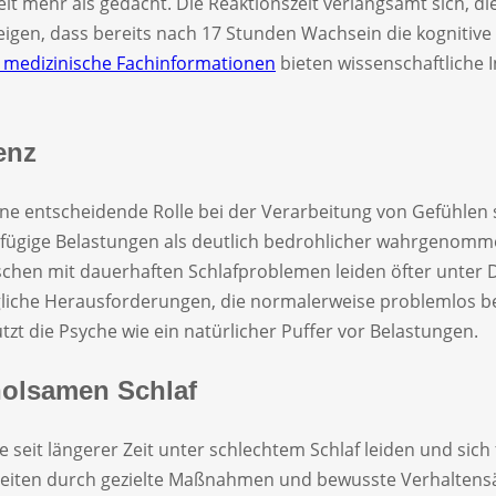
it mehr als gedacht. Die Reaktionszeit verlangsamt sich, d
igen, dass bereits nach 17 Stunden Wachsein die kognitive
 medizinische Fachinformationen
bieten wissenschaftliche In
enz
ne entscheidende Rolle bei der Verarbeitung von Gefühlen 
ngfügige Belastungen als deutlich bedrohlicher wahrgenom
chen mit dauerhaften Schlafproblemen leiden öfter unter D
tägliche Herausforderungen, die normalerweise problemlos b
t die Psyche wie ein natürlicher Puffer vor Belastungen.
holsamen Schlaf
ie seit längerer Zeit unter schlechtem Schlaf leiden und si
nheiten durch gezielte Maßnahmen und bewusste Verhaltens