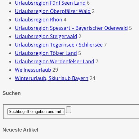
Urlaubsregion Fünf Seen Land
6
Urlaubsregion Oberpfälzer Wald
2
Urlaubsregion Rhön
4
Urlaubsregion Spessart – Bayerischer Odenwald
5
Urlaubsregion Steigerwald
2
Urlaubsregion Tegernsee / Schliersee
7
Urlaubsregion Tölzer Land
5
Urlaubsregion Werdenfelser Land
7
Wellnessurlaub
29
Winterurlaub, Skiurlaub Bayern
24
Suchen
Neueste Artikel