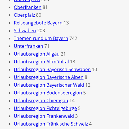
Oberfranken
81
Oberpfalz
80
Reiseangebote Bayern
13
Schwaben
203
Themen rund um Bayern
742
Unterfranken
71
Urlaubsregion Allgäu
21
Urlaubsregion Altmühltal
13
Urlaubsregion Bayerisch Schwaben
10
Urlaubsregion Bayerische Alpen
8
Urlaubsregion Bayerischer Wald
12
Urlaubsregion Bodenseeregion
5
Urlaubsregion Chiemgau
14
Urlaubsregion Fichtelgebirge
5
Urlaubsregion Frankenwald
3
Urlaubsregion Fränkische Schweiz
4