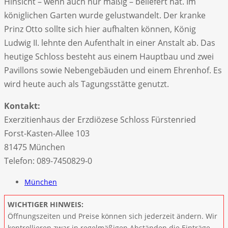
Hinsicht – wenn auch nur mäßig – beliefert hat. Im
königlichen Garten wurde gelustwandelt. Der kranke
Prinz Otto sollte sich hier aufhalten können, König
Ludwig II. lehnte den Aufenthalt in einer Anstalt ab. Das
heutige Schloss besteht aus einem Hauptbau und zwei
Pavillons sowie Nebengebäuden und einem Ehrenhof. Es
wird heute auch als Tagungsstätte genutzt.
Kontakt:
Exerzitienhaus der Erzdiözese Schloss Fürstenried
Forst-Kasten-Allee 103
81475 München
Telefon: 089-7450829-0
München
WICHTIGER HINWEIS:
Öffnungszeiten und Preise können sich jederzeit ändern. Wir
kontrollieren zwar in regelmäßigen Abständen die Einträge