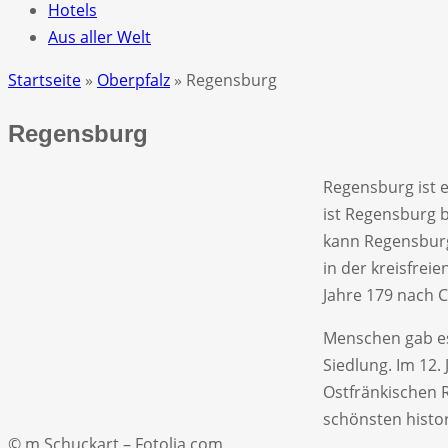
Hotels
Aus aller Welt
Startseite
»
Oberpfalz
» Regensburg
Regensburg
Regensburg ist e
ist Regensburg 
kann Regensburg
in der kreisfrei
Jahre 179 nach C
Menschen gab es
Siedlung. Im 12.
Ostfränkischen R
schönsten histo
© m Schuckart – Fotolia.com