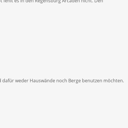
t fehlt es in den Regensburg Arcaden nicht. Den
n und dafür weder Hauswände noch Berge benutzen möchten.